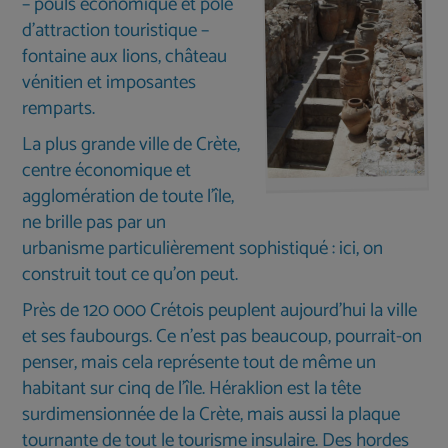
– pouls économique et pôle
Gorge de Samarie
d’attraction touristique –
Gorge de Myli
fontaine aux lions, château
Monastère d'Arkadi
vénitien et imposantes
remparts.
Monastère de Preveli
La plus grande ville de Crète,
Le village de potiers de Margarites
centre économique et
Le château de Fortezza à Réthymnon
agglomération de toute l’île,
ne brille pas par un
Le pittoresque Prines
urbanisme particulièrement sophistiqué : ici, on
La plage aux palmiers de Preveli
construit tout ce qu’on peut.
Près de 120 000 Crétois peuplent aujourd’hui la ville
et ses faubourgs. Ce n’est pas beaucoup, pourrait-on
penser, mais cela représente tout de même un
habitant sur cinq de l’île. Héraklion est la tête
surdimensionnée de la Crète, mais aussi la plaque
tournante de tout le tourisme insulaire. Des hordes