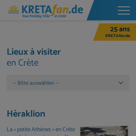
25 ans
KRETA
fan
.de
Lieux à visiter
en Crète
-- Bitte auswählen --
Héraklion
Le Cretaquarium
Héraklion
Cnossos
Réthymnon
La « petite Athènes » en Crète