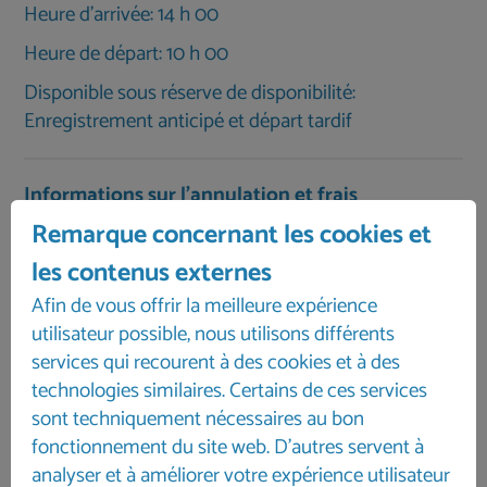
Heure d'arrivée: 14 h 00
Heure de départ: 10 h 00
Disponible sous réserve de disponibilité:
Enregistrement anticipé et départ tardif
Informations sur l'annulation et frais
d'annulation
Remarque concernant les cookies et
jusqu'à 61 jours : 100,00 €
les contenus externes
de 60 à 30 jours : 25 %
Afin de vous offrir la meilleure expérience
à partir du 29e jour : 50 %
utilisateur possible, nous utilisons différents
à partir du 8e jour avant le départ : 100 %
services qui recourent à des cookies et à des
Caution : 300,00 €
technologies similaires. Certains de ces services
sont techniquement nécessaires au bon
Pour les séjours de longue durée, veuillez nous
fonctionnement du site web. D'autres servent à
contacter pour connaître les tarifs.
analyser et à améliorer votre expérience utilisateur