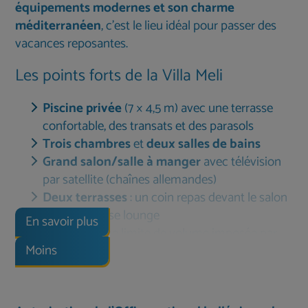
équipements modernes et son charme
méditerranéen
, c'est le lieu idéal pour passer des
vacances reposantes.
Les points forts de la Villa Meli
Piscine privée
(7 × 4,5 m) avec une terrasse
confortable, des transats et des parasols
Trois chambres
et
deux salles de bains
Grand salon/salle à manger
avec télévision
par satellite (chaînes allemandes)
Deux terrasses
: un coin repas devant le salon
et une terrasse lounge
En savoir plus
Wi-Fi
(aucune limite de volume imposée par
Moins
nos soins)
Proche de la mer
et à seulement environ 10
minutes en voiture de Réthymnon
Tapis de yoga
pour le sport et la détente