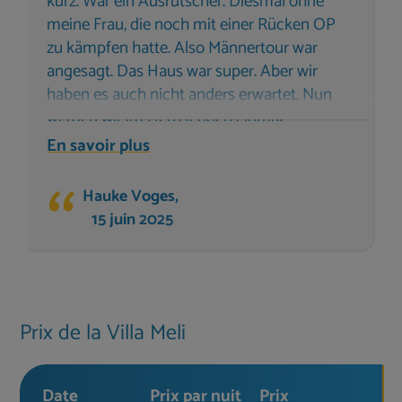
kurz. War ein Ausrutscher. Diesmal ohne
meine Frau, die noch mit einer Rücken OP
zu kämpfen hatte. Also Männertour war
angesagt. Das Haus war super. Aber wir
haben es auch nicht anders erwartet. Nun
werden wir im Herbst noch einmal
wiederkommen. Dann aber ein bisschen
En savoir plus
länger. Euch und das gesamte Team alles
Gute. Bleibt gesund !! Grüße aus
Hauke Voges,
Norddeutschland wünschen euch Hauke,
15 juin 2025
Irena und Niklas
Prix de la Villa Meli
Date
Prix par nuit
Prix