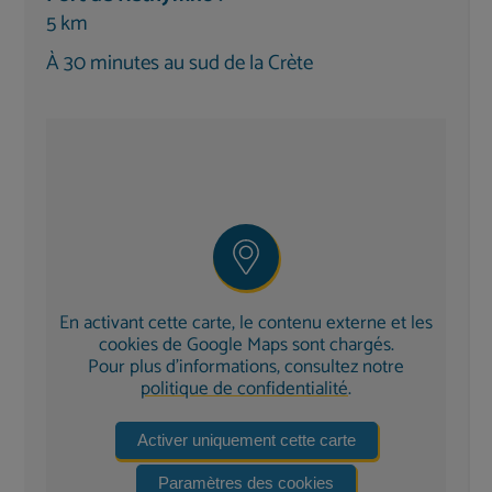
5 km
Un coin salon confortable
avec télévision par
À 30 minutes au sud de la Crète
satellite (chaînes allemandes)
Wi-Fi
(aucune limite de volume imposée par
nos soins)
Accès à la terrasse
avec coin repas extérieur
et coin détente
La
cuisine
attenante est
entièrement équipée
,
notamment avec :
lave-vaisselle, réfrigérateur, micro-ondes
En activant cette carte, le contenu externe et les
cafetière à filtre
cookies de Google Maps sont chargés.
Grille-pain, bouilloire et ustensiles de cuisine
Pour plus d'informations, consultez notre
politique de confidentialité
.
Espace extérieur
Activer uniquement cette carte
Le
jardin aux plantes méditerranéennes
invite à
la détente :
Paramètres des cookies