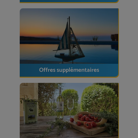
inclus
Produits de soin Damana
aux extraits de
plantes
Service de ménage, nettoyage
de
fin
de
séjour compris
– nettoyage intermédiaire
inclus pour les séjours prolongés
Lave-linge
Détecteurs de fumée et d'incendie
Offres supplémentaires
Situation et environs
Plage
d'Adelianos Kampos : environ 800 m
Village d'Adelianos Kampos
: environ 1,5 km
(accessible à pied)
Tavernes, bars et cafés
à proximité
immédiate
Réthymnon
: environ 10 min en voiture