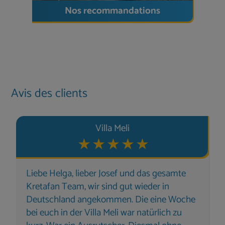
Idéal pour
Nos recommandations
les familles ou les couples à la recherche d'une
villa
moderne avec piscine, jardin méditerranéen et
proche de la plage
– dans un cadre calme, tout en
restant à proximité de Réthymnon et des tavernes
locales.
Avis des clients
Villa Meli
Liebe Helga, lieber Josef und das gesamte
Kretafan Team, wir sind gut wieder in
Deutschland angekommen. Die eine Woche
bei euch in der Villa Meli war natürlich zu