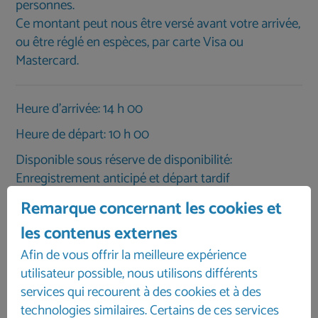
personnes.
Ce montant peut nous être versé avant votre arrivée,
ou être réglé en espèces, par carte Visa ou
Mastercard.
Heure d'arrivée: 14 h 00
Heure de départ: 10 h 00
Disponible sous réserve de disponibilité:
Enregistrement anticipé et départ tardif
Remarque concernant les cookies et
Informations sur l'annulation et frais
les contenus externes
d'annulation
Afin de vous offrir la meilleure expérience
jusqu'à 61 jours : 100,00 €
utilisateur possible, nous utilisons différents
de 60 à 30 jours : 25 %
services qui recourent à des cookies et à des
à partir du 29e jour : 50 %
technologies similaires. Certains de ces services