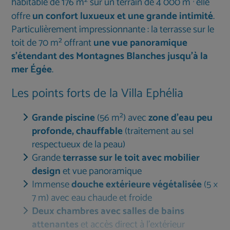
habitable de 176 m² sur un terrain de 4 000 m
elle
offre
un confort luxueux et une grande intimité
.
Particulièrement impressionnante : la terrasse sur le
toit de 70 m² offrant
une vue panoramique
s'étendant des Montagnes Blanches jusqu'à la
mer Égée
.
Les points forts de la Villa Ephélia
Grande piscine
(56 m²) avec
zone d'eau peu
profonde, chauffable
(traitement au sel
respectueux de la peau)
Grande
terrasse sur le toit avec mobilier
design
et vue panoramique
Immense
douche extérieure végétalisée
(5 ×
7 m) avec eau chaude et froide
Deux chambres avec salles de bains
attenantes
et accès direct à l'extérieur