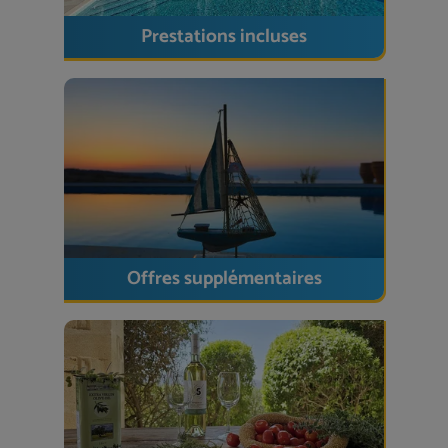
Service de ménage, nettoyage de
Prestations incluses
fin de séjour compris –
nettoyage
intermédiaire inclus pour les séjours prolongés
Jardinier et service d’entretien
régulièrement sur place
Chauffage au sol
dans toute la maison, pour
la saison froide
Stores
pour faire obscurcir la pièce et
moustiquaires
aux fenêtres et aux portes
Détecteurs de fumée et d'incendie
Offres supplémentaires
Situation et environs
La villa est située à proximité du village ; les tavernes
sont accessibles à pied. Rethymno, avec sa vieille
ville et ses plages, est accessible en environ 10
minutes en voiture.