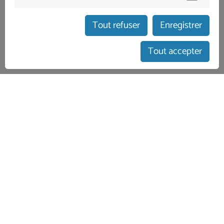
Tout refuser
Enregistrer
afficher le calendrier
Tout accepter
Accueil des clients allemands
service personnalisé
Interlocuteur sur place