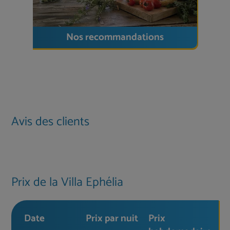
Idéal pour
Nos recommandations
les couples, les familles ou les amis à la recherche
d’un
havre de paix moderne avec piscine privée
et vues imprenables
– en pleine nature tout en
étant proche de la ville et de la mer.
Avis des clients
Prix de la Villa Ephélia
Date
Prix par nuit
Prix