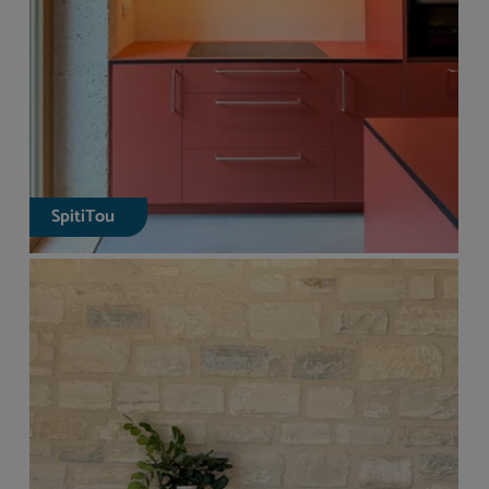
SpitiTou