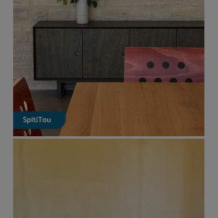
SpitiTou