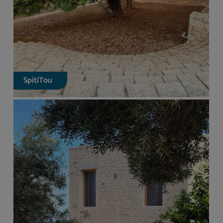
SpitiTou