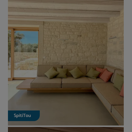
SpitiTou