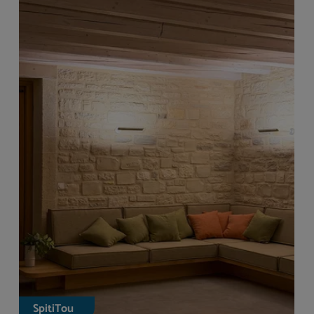
SpitiTou