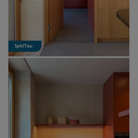
SpitiTou