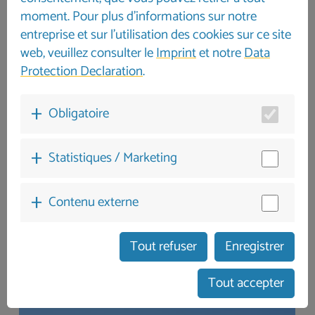
moment. Pour plus d'informations sur notre
entreprise et sur l'utilisation des cookies sur ce site
web, veuillez consulter le
Imprint
et notre
Data
Protection Declaration
.
SpitiTou
Obligatoire
Statistiques / Marketing
Contenu externe
SpitiTou
Tout refuser
Enregistrer
Tout accepter