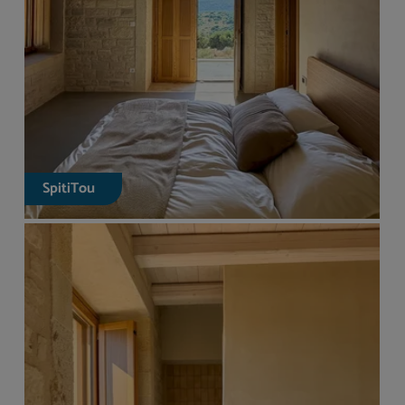
SpitiTou