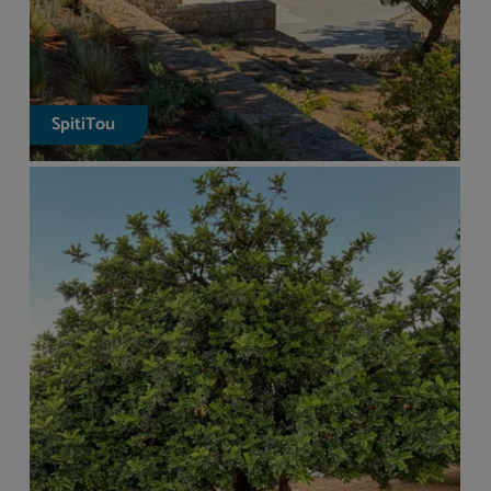
SpitiTou