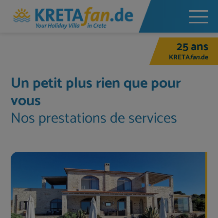
25 ans
KRETA
fan
.de
Un petit plus rien que pour
vous
Nos prestations de services