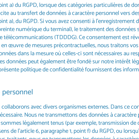
oint a) du RGPD, lorsque des catégories particulières de don
ite au transfert de données à caractère personnel vers des 
 point a), du RGPD. Si vous avez consenti à l’enregistrement
einte numérique du terminal), le traitement des données s’ef
es de télécommunications (TDDDG). Ce consentement est ré
e en œuvre de mesures précontractuelles, nous traitons vos d
onnées dans la mesure où celles-ci sont nécessaires au respec
es données peut également être fondé sur notre intérêt légi
résente politique de confidentialité fournissent des inform
e personnel
s collaborons avec divers organismes externes. Dans ce con
nécessaire. Nous ne transmettons des données à caractère 
s y sommes légalement tenus (par exemple, transmission de d
ens de l’article 6, paragraphe 1, point f) du RGPD, ou lorsq