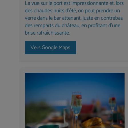
La vue sur le port est impressionnante et, lors
des chaudes nuits d'été, on peut prendre un
verre dans le bar attenant, juste en contrebas
des remparts du château, en profitant d'une
brise rafraîchissante.
Vers Google Maps