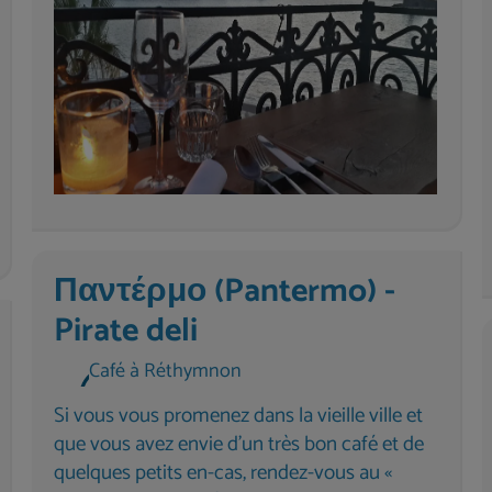
Παντέρμο (Pantermo) -
Pirate deli
Café à Réthymnon
Si vous vous promenez dans la vieille ville et
que vous avez envie d'un très bon café et de
quelques petits en-cas, rendez-vous au «