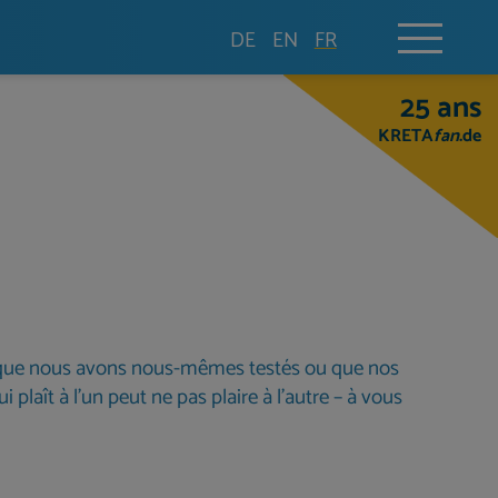
DE
EN
FR
25 ans
KRETA
fan
.de
s que nous avons nous-mêmes testés ou que nos
 plaît à l’un peut ne pas plaire à l’autre – à vous