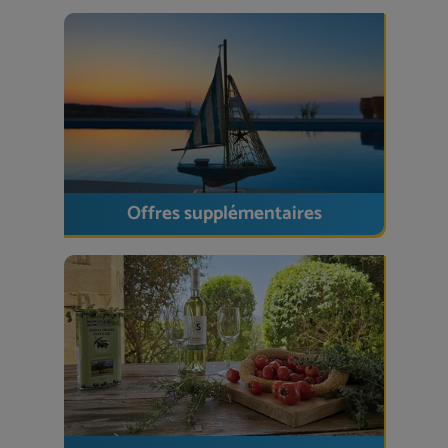
Plage la plus proche
: environ 5 km
Réthymnon
(vieille ville, port, boutiques) : à 10
minutes en voiture
Atsipopoulo
avec ses supermarchés,
boulangeries, boucheries et tavernes : 2 km
Liaison en bus
vers Réthymnon disponible,
voiture recommandée
Offres supplémentaires
Idéal pour
les familles, les couples ou les amis à la recherche
d'une
maison de vacances élégante
,
située au
cœur de la nature
,
avec une grande piscine et
beaucoup d'intimité
– à proximité de la ville de
Réthymnon et des plages de Crète.