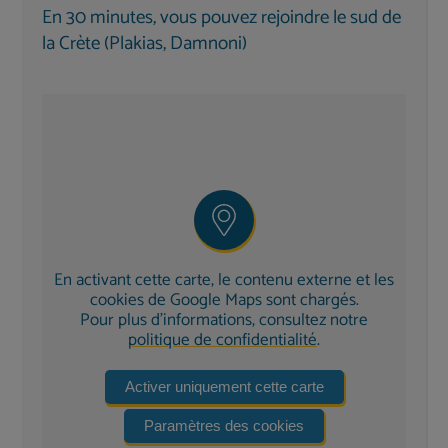
Climatisation
et télévision par satellite
En 30 minutes, vous pouvez rejoindre le sud de
Chambre principale avec
terrasse sur le toit
et
la Crète (Plakias, Damnoni)
transat exclusif
Accès direct au jardin
depuis deux chambres
Moustiquaires
à toutes les fenêtres
Les salles de bains sont équipées d'un sèche-
cheveux, d'un miroir grossissant et de
produits de
soin Damana
à base d'extraits de plantes.
Espace extérieur : nature et détente
En activant cette carte, le contenu externe et les
cookies de Google Maps sont chargés.
La
terrasse de
90 m² avec
piscine chauffable
Pour plus d'informations, consultez notre
invite à la détente.
Plusieurs pergolas
(environ 86
politique de confidentialité
.
m²) offrent de l'ombre, tandis que des transats
confortables, des parasols et un coin salon extérieur
Activer uniquement cette carte
garantissent des moments de bien-être.
Paramètres des cookies