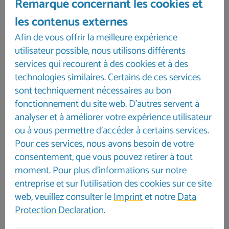
Remarque concernant les cookies et
Informations sur l'annulation et frais
les contenus externes
d'annulation
Afin de vous offrir la meilleure expérience
jusqu'à 61 jours : 100,00 €
utilisateur possible, nous utilisons différents
de 60 à 30 jours : 25 %
services qui recourent à des cookies et à des
à partir du 29e jour : 50 %
technologies similaires. Certains de ces services
à partir du 8e jour avant le départ : 100 %
sont techniquement nécessaires au bon
Caution : 500,00 €
fonctionnement du site web. D'autres servent à
analyser et à améliorer votre expérience utilisateur
ou à vous permettre d'accéder à certains services.
Pour ces services, nous avons besoin de votre
consentement, que vous pouvez retirer à tout
moment. Pour plus d'informations sur notre
entreprise et sur l'utilisation des cookies sur ce site
web, veuillez consulter le
Imprint
et notre
Data
Protection Declaration
.