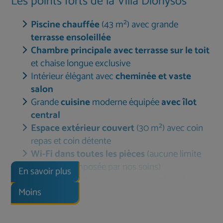
Les points forts de la Villa Dionysos
Piscine chauffée
(43 m²) avec grande
terrasse ensoleillée
Chambre principale avec terrasse sur le toit
et chaise longue exclusive
Intérieur élégant avec
cheminée et vaste
salon
Grande
cuisine
moderne équipée
avec îlot
central
Espace extérieur couvert
(30 m²) avec coin
repas et coin détente
Wi-Fi dans toutes les pièces
(aucune limite
de volume imposée par nos soins)
En savoir plus
Abri pour voiture
avec places ombragées
Moins
Vivre et se détendre