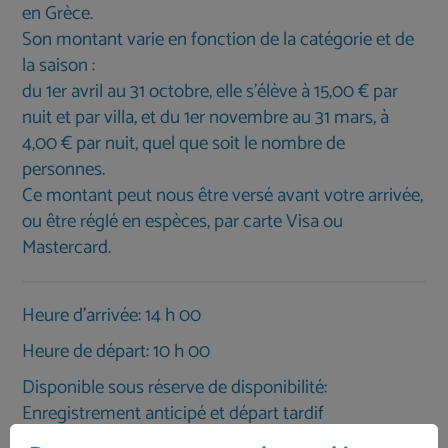
en Grèce.
Son montant varie en fonction de la catégorie et de
la saison :
du 1er avril au 31 octobre, elle s'élève à 15,00 € par
nuit et par villa, et du 1er novembre au 31 mars, à
4,00 € par nuit, quel que soit le nombre de
personnes.
Ce montant peut nous être versé avant votre arrivée,
ou être réglé en espèces, par carte Visa ou
Mastercard.
Heure d'arrivée: 14 h 00
Heure de départ: 10 h 00
Disponible sous réserve de disponibilité:
Enregistrement anticipé et départ tardif