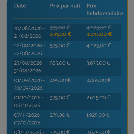
Aufmerksamkeiten.
Date
Prix par nuit
Prix
Wir waren sicher nicht das letzte Mal bei
hebdomadaire
Ihnen; Die Planungen sind in vollem Gange
:-)
575,00
€
4.025,00
€
10/08/2026
-
431,00
€
3.017,00
€
21/08/2026
Wir sehen uns bald wieder!
22/08/2026
-
575,00
€
4.025,00
€
Liebe Grüße
22/08/2026
Panagiota und Anastasios
23/08/2026
-
525,00
€
3.675,00
€
31/08/2026
01/09/2026
-
495,00
€
3.465,00
€
30/09/2026
01/10/2026
-
375,00
€
2.625,00
€
06/11/2026
07/11/2026
-
275,00
€
1.925,00
€
07/12/2026
08/12/2026
-
375,00
€
2.625,00
€