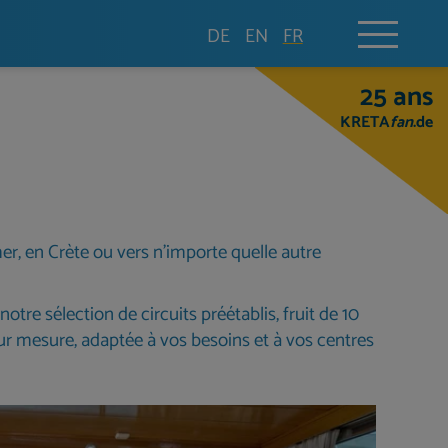
DE
EN
FR
25 ans
KRETA
fan
.de
er, en Crète ou vers n'importe quelle autre
re sélection de circuits préétablis, fruit de 10
ur mesure, adaptée à vos besoins et à vos centres