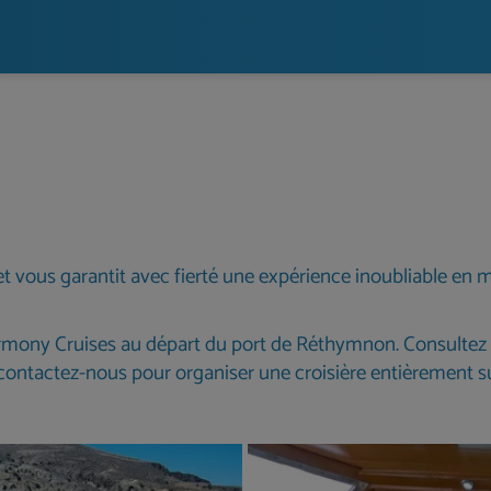
t vous garantit avec fierté une expérience inoubliable en m
mony Cruises au départ du port de Réthymnon. Consultez not
u contactez-nous pour organiser une croisière entièrement s