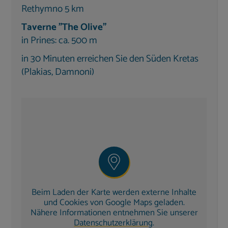
deutschen Programme) ausgestattet und
Rethymno 5 km
klimatisiert
.
Taverne "The Olive"
Die
voll ausgestattete Küche
verfügt u. a. über:
in Prines: ca. 500 m
Kühlschrank & Gefrierschrank
in 30 Minuten erreichen Sie den Süden Kretas
Geschirrspüler
(Plakias, Damnoni)
Kaffeemaschine, Toaster & Wasserkocher
Essplatz für 6 Personen
Außenbereich
Die Villa bietet zahlreiche Plätze zum Entspannen:
2
Pool
(32 m
) nur für Sie allein
Dachterrasse
mit herrlicher Aussicht
Terrasse mit
hochwertigen Gartenmöbeln &
Beim Laden der Karte werden externe Inhalte
Sonnenschirmen
und Cookies von Google Maps geladen.
Pergola
auf der oberen Terrasse sorgt für
Nähere Informationen entnehmen Sie unserer
Datenschutzerklärung
.
Schatten an heißen Tagen