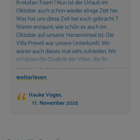
Kretafan-Team ! Nun ist der Urlaub im
Oktober auch schon wieder einige Zeit her.
Was hat uns diese Zeit bei euch gebracht ?
Waren erstaunt, wie schön es auch im
Oktober auf unserer Herzensinsel ist. Die
Villa Preveli war unsere Unterkunft. Wir
waren auch dieses mal sehr zufrieden. Wir
schätzen die Qualität der Villen, die ihr
anbietet. So wird es auch bleiben. Wir
wünschen Euch und das gesamte Team
weiterlesen
alles erdenklich Gute. Bleibt gesund. Eure
Kretafan´s -- Hauke, Irena und Niklas
Hauke Voges,
17. November 2025