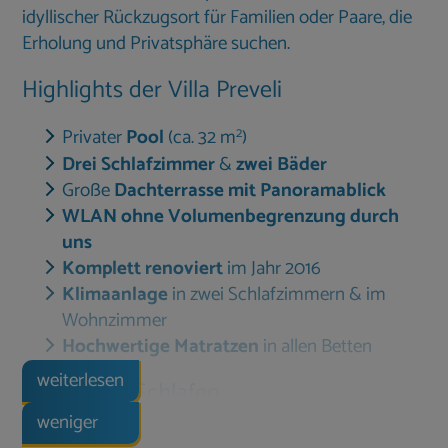
idyllischer Rückzugsort für Familien oder Paare, die
Erholung und Privatsphäre suchen.
Highlights der Villa Preveli
2
Privater
Pool
(ca. 32 m
)
Drei Schlafzimmer
&
zwei Bäder
Große
Dachterrasse mit Panoramablick
WLAN ohne Volumenbegrenzung durch
uns
Komplett renoviert
im Jahr 2016
Klimaanlage
in zwei Schlafzimmern & im
Wohnzimmer
Hochwertige Matratzen
in allen Betten
weiterlesen
Wohnen & Schlafen
weniger
Die Villa bietet
drei komfortable Schlafzimmer
: