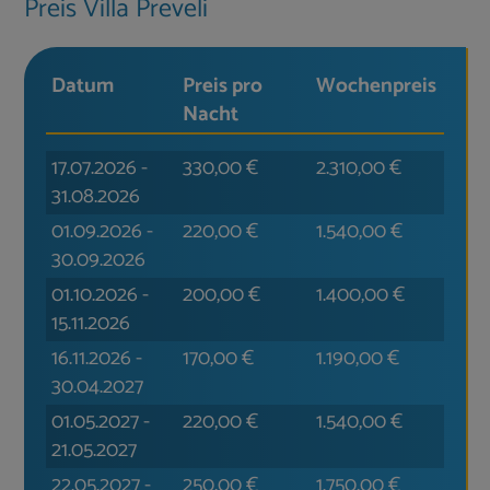
Preis Villa Preveli
Datum
Preis pro
Wochen­preis
Nacht
17.07.2026
-
330,00
€
2.310,00
€
31.08.2026
01.09.2026
-
220,00
€
1.540,00
€
30.09.2026
01.10.2026
-
200,00
€
1.400,00
€
15.11.2026
16.11.2026
-
170,00
€
1.190,00
€
30.04.2027
01.05.2027
-
220,00
€
1.540,00
€
21.05.2027
22.05.2027
-
250,00
€
1.750,00
€