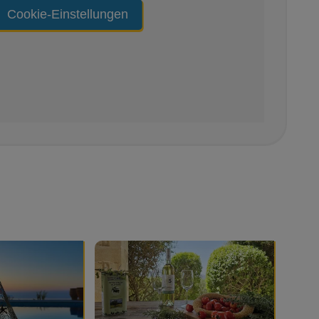
Cookie-Einstellungen
ohnzimmer
s
uterextrakten
inklusive