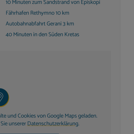
10 Minuten zum Sandstrand von Episkopi
, LED-TV, Blu-ray-Player und Stereoanlage für
Fährhafen Rethymno 10 km
Autobahnabfahrt Gerani 3 km
an-Kochfeld & Backofen
40 Minuten in den Süden Kretas
tenidylle
Entspannen und Genießen ein.
schirmen
n und Rasen
rische Abende
lte und Cookies von Google Maps geladen.
Sie unserer
Datenschutzerklärung
.
läche