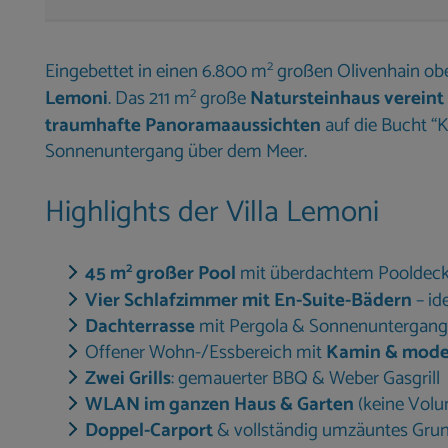
2
Eingebettet in einen 6.800 m
großen Olivenhain ober
2
Lemoni
. Das 211 m
große
Natursteinhaus vereint
traumhafte Panoramaaussichten
auf die Bucht “
Sonnenuntergang über dem Meer.
Highlights der Villa Lemoni
2
45 m
großer Pool
mit überdachtem Pooldec
Vier Schlafzimmer mit En-Suite-Bädern
– id
Dachterrasse
mit Pergola & Sonnenuntergang
Offener Wohn-/Essbereich mit
Kamin & mode
Zwei Grills
: gemauerter BBQ & Weber Gasgrill
WLAN im ganzen Haus & Garten
(keine Vol
Doppel-Carport
& vollständig umzäuntes Gru