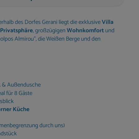
halb des Dorfes Gerani liegt die exklusive
Villa
 Privatsphäre
, großzügigen
Wohnkomfort
und
Kolpos Almirou”, die Weißen Berge und den
k & Außendusche
eal für 8 Gäste
sblick
rner Küche
umenbegrenzung durch uns)
ndstück