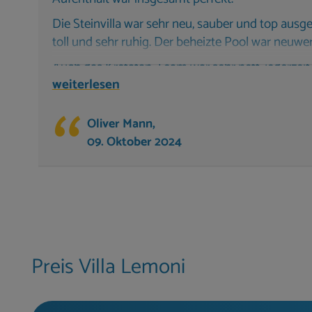
Die Steinvilla war sehr neu, sauber und top ausges
toll und sehr ruhig. Der beheizte Pool war neuw
Auch das Kretafan-Team war sehr nett, jederzei
weiterlesen
unterstütze uns bei allen Fragen und Themen se
Villen von Kretafan vor Ort besichtigt, vor alle
top gepflegt.
Oliver Mann,
09. Oktober 2024
Vielen Dank für alles und den tollen Aufenthalt,
Kreta!
Preis Villa Lemoni