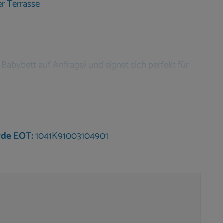
r Terrasse
 Babybett auf Anfrage) und eignet sich perfekt für
usche/WC):
 Panoramafenstern
tten
-Suite-Bad
rde EOT:
1041K91003104901
tten & separatem Bad
Blu-ray-Player & großzügigen Schränken
wäsche