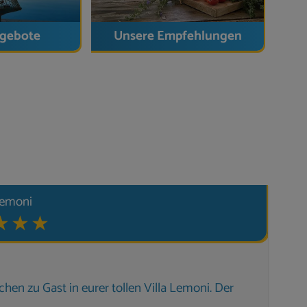
afé: ca. 2 Min.
ngebote
Unsere Empfehlungen
15 Min.
ügige Natursteinvilla mit privatem Pool,
 naturnah gelegen und dennoch nur wenige Minuten
Lemoni
Ha
Un
n zu Gast in eurer tollen Villa Lemoni. Der
An