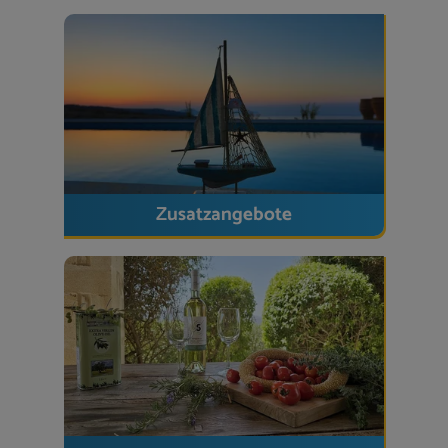
Ideal für
Paare oder Familien, die ein
exklusives Refugium
mit privatem Pool, traumhafter Aussicht und
erstklassiger Ausstattung
suchen.
Zusatzangebote