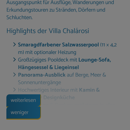
Ausgangspunkt für Ausflüge, Wanderungen und
Erkundungstouren zu Stränden, Dörfern und
Schluchten.
Highlights der Villa Chalárosi
Smaragdfarbener Salzwasserpool
(11 × 4,2
m) mit optionaler Heizung
Großzügiges Pooldeck mit
Lounge-Sofa,
Hängesessel & Liegeinsel
Panorama-Ausblick
auf Berge, Meer &
Sonnenuntergänge
Hochwertiges Interieur mit
Kamin &
moderner Designküche
weiterlesen
Klimaanlage
& Deckenventilatoren in allen
weniger
Räumen
Highspeed-Internet
über Starlink –
ohne
Volumenbegrenzung durch uns