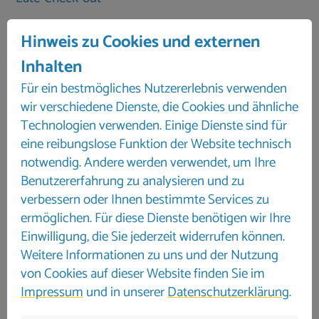
Hinweis zu Cookies und externen
Rücktrittinfo und Stornierungskosten
Inhalten
bis 61 Tage 100,00 €
60-30 Tage 25 %
Für ein bestmögliches Nutzererlebnis verwenden
ab dem 29. Tag 50 %
wir verschiedene Dienste, die Cookies und ähnliche
ab dem 8. Tag vor Reiseantritt 100 %
Technologien verwenden. Einige Dienste sind für
Kaution 500,00 €
eine reibungslose Funktion der Website technisch
notwendig. Andere werden verwendet, um Ihre
Benutzererfahrung zu analysieren und zu
verbessern oder Ihnen bestimmte Services zu
ermöglichen. Für diese Dienste benötigen wir Ihre
Einwilligung, die Sie jederzeit widerrufen können.
Weitere Informationen zu uns und der Nutzung
von Cookies auf dieser Website finden Sie im
Impressum
und in unserer
Datenschutzerklärung
.