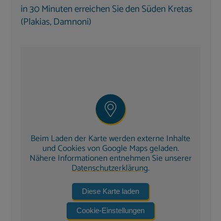
Schminkspiegel und
Pflegeprodukten von
in 30 Minuten erreichen Sie den Süden Kretas
Damana
. Zusätzlich steht eine Gästetoilette zur
(Plakias, Damnoni)
Verfügung.
Außenbereich
Das Pooldeck bietet zahlreiche Rückzugsorte:
Außendusche mit Warmwasser
komfortable
Sonnenliegen
Lounge- und Chillmöbel
sowie schattige
Sitzplätze
Beim Laden der Karte werden externe Inhalte
und Cookies von Google Maps geladen.
Weitere Ausstattung
Nähere Informationen entnehmen Sie unserer
Datenschutzerklärung
.
Wirtschaftsraum mit Waschmaschine,
Trockner, Bügeleisen & Staubsauger
Diese Karte laden
Hand- & Pooltücher vorhanden
Cookie-Einstellungen
Fitness & Yoga
: Yogamatten, Faszienrollen,