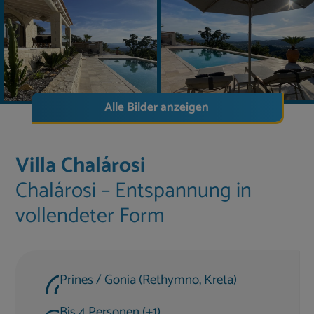
Alle Bilder anzeigen
Villa Chalárosi
Chalárosi – Entspannung in
vollendeter Form
Prines / Gonia (Rethymno, Kreta)
Bis 4 Personen (+1)