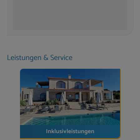
Hanteln, Sandbälle
Starlink-Internet
im gesamten Haus & am
Pool
Reinigungsservice inkl. Endreinigung
– Zwischenreinigung bei längeren Aufenthalten
inklusive
Gärtner & Hausservice
regelmäßig vor Ort
Leistungen & Service
Rauchmelder und Feuermelder
Lage & Umgebung
Die Villa liegt
oberhalb von Gonia
– das Dorf mit
Mini-Markt, Taverne und Kafeneion ist fußläufig
erreichbar.
Strand
: ca. 7 km
Altstadt
Rethymno
: ca. 15 Fahrminuten
Inklusivleistungen