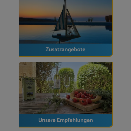
Wasserstelle
Service & Inklusivleistungen
Bettwäsche, Hand- und Duschtücher, Pool-
und Geschirrtücher vorhanden
Reinigungsservice inkl. Endreinigung
Zusatzangebote
– Zwischenreinigung bei längeren Aufenthalten
inklusive
Gärtner & Hausservice
regelmäßig vor Ort
Willkommenspräsent
: Wein, Wasser, Honig
und Olivenöl
Für Familien mit kleinen Kindern:
Toilettenaufsatz, Rausfallschutz für Betten und
Tritterhöhungen.
Unsere Empfehlungen
Hinweis: Pflegeprodukte werden in dieser Villa nicht
bereitgestellt.