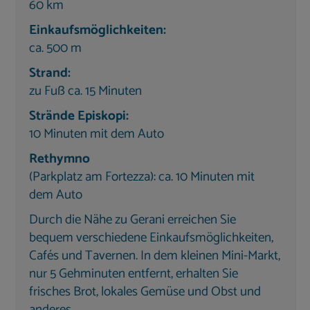
Ventilationsheizung sorgt auch an kühleren Tagen
60 km
für Behaglichkeit. Zur Unterhaltung stehen ein 40-
Einkaufsmöglichkeiten:
Zoll Ultra-HD-Smart-TV, Sat-TV und eine
ca. 500 m
Multimedia-Anlage bereit.
Strand:
Alle
4 Schlafzimmer
sind individuell gestaltet, mit
zu Fuß ca. 15 Minuten
Klimaanlage,
eigenem Ensuite-Bad
, großen
Strände Episkopi:
Panoramafenstern, internetfähigem Smart-TV sowie
10 Minuten mit dem Auto
eigener Terrasse oder Veranda.
Rethymno
2 Schlafzimmer
mit
Kingsize-Betten
(Parkplatz am Fortezza): ca. 10 Minuten mit
(180×210 cm und 180×200 cm)
dem Auto
2 Schlafzimmer
mit
je zwei Einzelbetten
(90×200 cm)
Durch die Nähe zu Gerani erreichen Sie
bequem verschiedene Einkaufsmöglichkeiten,
Damit bietet die Villa komfortable
Cafés und Tavernen. In dem kleinen Mini-Markt,
Schlafmöglichkeiten für mindestens 8 Personen.
nur 5 Gehminuten entfernt, erhalten Sie
frisches Brot, lokales Gemüse und Obst und
Küche & Essbereich
anderes.