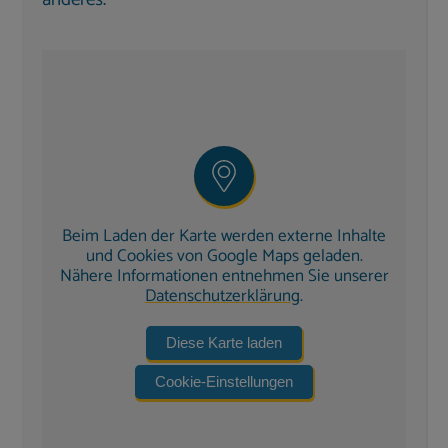
Die moderne, offen gestaltete
Küche ist
vollständig ausgestattet
mit:
Spülmaschine
Mikrowelle
Induktionskochfeld und Backofen
Kaffeemaschine, Wasserkocher, Mixer und
Toaster
Delonghi-Kaffeevollautomat
für
Beim Laden der Karte werden externe Inhalte
Kaffeespezialitäten
und Cookies von Google Maps geladen.
Nähere Informationen entnehmen Sie unserer
Am
langen Holztisch
finden alle Gäste Platz – ideal
Datenschutzerklärung
.
für
gemeinsame Mahlzeiten mit Meerblick
.
Diese Karte laden
Zusätzlich: separate
Gästetoilette
und ein
Hauswirtschaftsraum mit Waschmaschine
.
Cookie-Einstellungen
Außenbereich