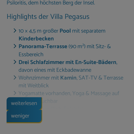
Psiloritis, dem höchsten Berg der Insel.
Highlights der Villa Pegasus
10 × 4,5 m großer
Pool
mit separatem
Kinderbecken
2
Panorama-Terrasse
(90 m
) mit Sitz- &
Essbereich
Drei Schlafzimmer mit En-Suite-Bädern
,
davon eines mit Eckbadewanne
Wohnzimmer mit
Kamin
, SAT-TV & Terrasse
mit Weitblick
Yogamatte vorhanden, Yoga & Massage auf
Wunsch buchbar
weiterlesen
Kinderfreundlich
: Spielplatz
weniger
WLAN ohne Volumenbegrenzung durch
uns
im gesamten Haus & Außenbereich
Gasgrill & gemauerter Grill
für kulinarische