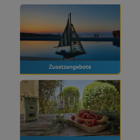
Für besondere Erlebnisse: Yoga auf der Terrasse mit
Panoramablick oder eine Massage direkt in der Villa.
Weitere Ausstattung
WLAN ohne Volumenbegrenzung durch
uns
Zentralheizung &
Fußbodenheizung
(gegen
Zusatzangebote
Gebühr)
Waschmaschine, Bügeleisen & Bügelbrett
Babybett & Hochstuhl auf Anfrage
Bettwäsche, Hand- & Pooltücher inklusive
Safe & Haartrockner
Pflegeserie von Damana
mit natürlichen
Kräuterextrakten
Doppel-Carport
direkt am Haus
Reinigungsservice inkl. Endreinigung