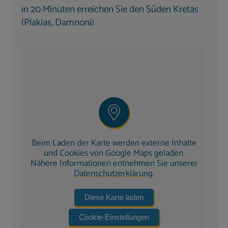
Fensterläden &
Moskitonetze
in allen Räumen
in 20 Minuten erreichen Sie den Süden Kretas
(Plakias, Damnoni)
Wohnbereich & Küche
Im Erdgeschoss erwartet Sie der
großzügige
Wohn- und Essbereich mit Kamin
, gemütlichen
Sofas und Entertainment:
Smart-TV im Wohnzimmer mit Astra Satelit für
deutsche Programme, Stereoanlage, DVD-
Player, Bücher, Spiele & CDs/DVDs
Klimaanlage & direkter Zugang zur Terrasse
Beim Laden der Karte werden externe Inhalte
und Cookies von Google Maps geladen.
Die
voll ausgestattete Küche
bietet:
Nähere Informationen entnehmen Sie unserer
Datenschutzerklärung
.
Elektroherd mit Ceranfeld, Geschirrspüler &
Kühl-/Gefrierkombination
Diese Karte laden
Backofen, Mikrowelle, Toaster &
Cookie-Einstellungen
Kaffeemaschine