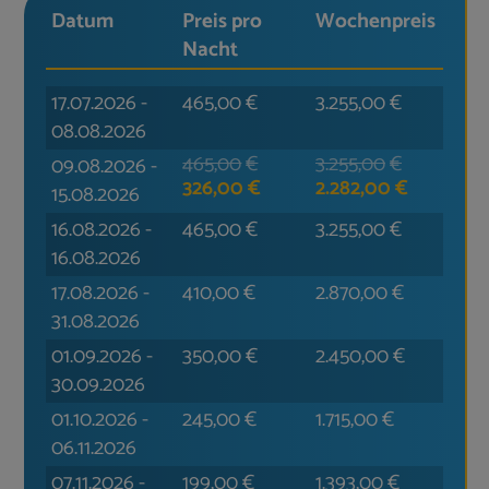
besseres. Aber wie sagt man ? Nach dem
Datum
Preis pro
Wochen­preis
Urlaub ist vor dem Urlaub.
Nacht
Wir planen natürlich für 2025. Können uns
17.07.2026
-
465,00
€
3.255,00
€
allerdings noch nicht entscheiden welche
08.08.2026
Villa es dann werden soll. Aber auch das
werden wir hinbekommen.
465,00
€
3.255,00
€
09.08.2026
-
326,00
€
2.282,00
€
Wir wünschen euch und das gesamte
15.08.2026
Kretafan Team einen schönen Sommer.
16.08.2026
-
465,00
€
3.255,00
€
Bleib alle gesund und wir hoffen, euch
16.08.2026
nächstes Jahr
17.08.2026
-
410,00
€
2.870,00
€
wiederzusehen.
31.08.2026
Eure Kretafan`s aus Norddeutschland
01.09.2026
-
350,00
€
2.450,00
€
Hauke, Irena und Niklas.
30.09.2026
01.10.2026
-
245,00
€
1.715,00
€
06.11.2026
07.11.2026
-
199,00
€
1.393,00
€