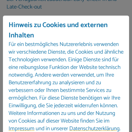
Late-Check-out
Hinweis zu Cookies und externen
Rücktrittinfo und Stornierungskosten
Inhalten
bis 61 Tage 100,00 €
60-30 Tage 25 %
Für ein bestmögliches Nutzererlebnis verwenden
ab dem 29. Tag 50 %
wir verschiedene Dienste, die Cookies und ähnliche
ab dem 8. Tag vor Reiseantritt 100 %
Technologien verwenden. Einige Dienste sind für
Kaution 500,00 €
eine reibungslose Funktion der Website technisch
notwendig. Andere werden verwendet, um Ihre
Benutzererfahrung zu analysieren und zu
verbessern oder Ihnen bestimmte Services zu
ermöglichen. Für diese Dienste benötigen wir Ihre
Einwilligung, die Sie jederzeit widerrufen können.
Weitere Informationen zu uns und der Nutzung
von Cookies auf dieser Website finden Sie im
Impressum
und in unserer
Datenschutzerklärung
.