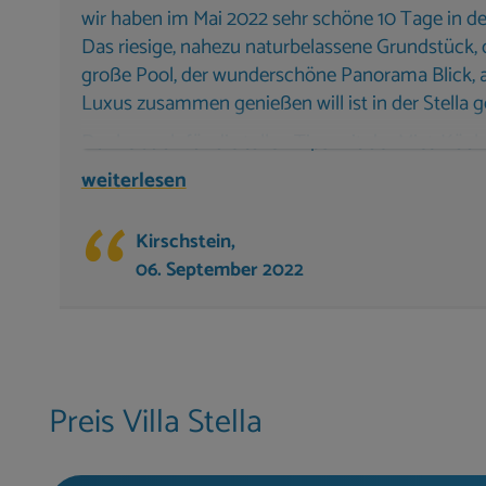
wir haben im Mai 2022 sehr schöne 10 Tage in der
Das riesige, nahezu naturbelassene Grundstück, d
große Pool, der wunderschöne Panorama Blick, al
Luxus zusammen genießen will ist in der Stella g
Danke auch für die tollen Tips mit der Miet-Köch
guten Restaurantempfehlungen.
weiterlesen
Wir sehen uns im Jahr 2024 wieder!
Kirschstein,
06. September 2022
Herzliche Grüße aus Minden/Westfalen
Preis Villa Stella