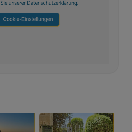
atur mit modernem Luxus:
Sie unserer
Datenschutzerklärung
.
che
nnenschirme
Cookie-Einstellungen
bereich
m BBQ & Arbeitsfläche
ckzugsmöglichkeiten
s
chsel wöchentlich oder nach Wunsch)
rakten