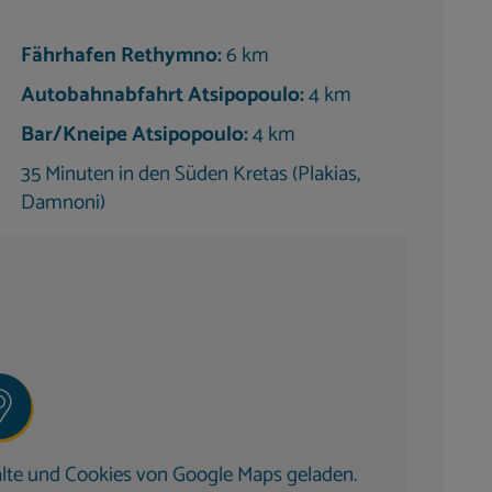
Fährhafen Rethymno:
6 km
sgestattet und ideal für gemeinsame Abende:
Autobahnabfahrt Atsipopoulo:
4 km
-Screen-TV
Bar/Kneipe Atsipopoulo:
4 km
ln
35 Minuten in den Süden Kretas (Plakias,
Damnoni)
ierschrank
 Toaster
gsbereich ergänzen den Komfort.
atsphäre
lte und Cookies von Google Maps geladen.