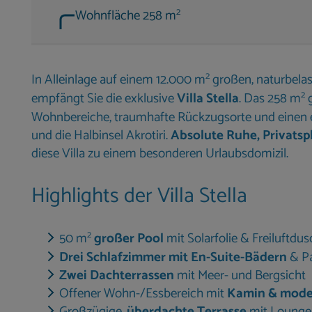
2
Wohnfläche 258 m
2
In Alleinlage auf einem 12.000 m
großen, naturbela
2
empfängt Sie die exklusive
Villa Stella
. Das 258 m
g
Wohnbereiche, traumhafte Rückzugsorte und einen ei
und die Halbinsel Akrotiri.
Absolute Ruhe, Privats
diese Villa zu einem besonderen Urlaubsdomizil.
Highlights der Villa Stella
2
50 m
großer Pool
mit Solarfolie & Freiluftdu
Drei Schlafzimmer mit En-Suite-Bädern
& Pa
Zwei Dachterrassen
mit Meer- und Bergsicht
Offener Wohn-/Essbereich mit
Kamin & mode
Großzügige,
überdachte Terrasse
mit Lounge 