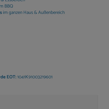
tem BBQ
s
im ganzen Haus & Außenbereich
t viel Privatsphäre:
oss
ertigen Matratzen
rde EOT:
1041Κ91003219601
umen
lick