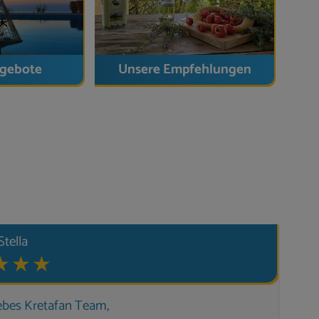
inklusive
ngebote
Unsere Empfehlungen
Einkaufsmöglichkeiten: wenige Minuten
n.
Stella
atursteinvilla mit traumhaftem Panorama
,
ruhiger Alleinlage, aber nur wenige Minuten von
iebes Kretafan Team,