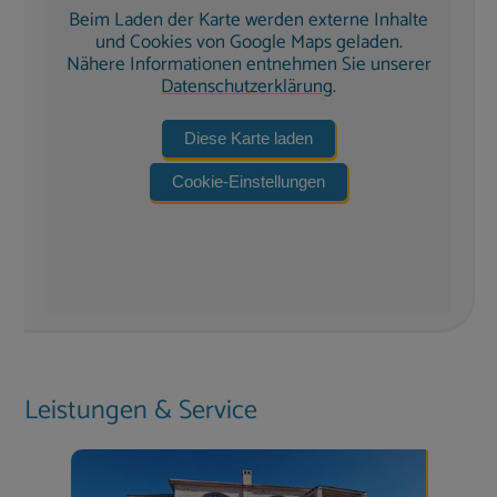
Beim Laden der Karte werden externe Inhalte
(je nach Witterung nutzbar) zum Schwimmen ein.
und Cookies von Google Maps geladen.
Bequeme Sonnenliegen, Sonnenschirme und
Nähere Informationen entnehmen Sie unserer
verschiedene Sitzbereiche bieten reichlich Platz zum
Datenschutzerklärung
.
Entspannen.
Diese Karte laden
Auf den
überdachten Terrassen
finden Sie eine
voll ausgestattete
Außenküche mit Gasgrill
und
Cookie-Einstellungen
Essplatz – perfekt für gemeinsame Mahlzeiten im
Freien.
Weitere Ausstattung
Waschmaschine, Bügeleisen & -brett
Gäste-WC im Wohnbereich
Solarheizung
Leistungen & Service
Reinigungsservice inkl. Endreinigung
– Zwischenreinigung bei längeren Aufenthalten
inklusive