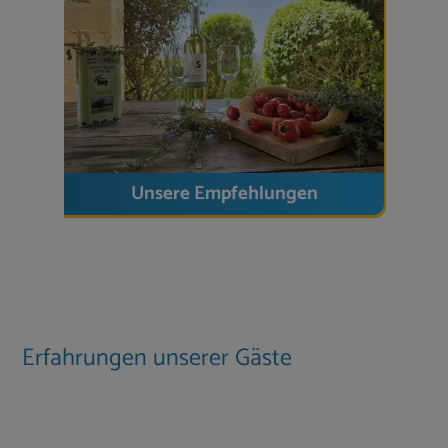
Ferienhaus mit beheizbarem Pool, viel
Privatsphäre und Panoramablick
suchen –
umgeben von Natur, aber nahe der Stadt Rethymno.
Unsere Empfehlungen
Erfahrungen unserer Gäste