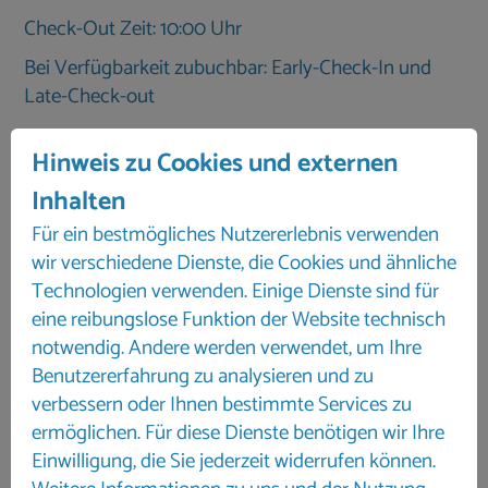
Check-Out Zeit: 10:00 Uhr
Bei Verfügbarkeit zubuchbar: Early-Check-In und
Late-Check-out
Hinweis zu Cookies und externen
Rücktrittinfo und Stornierungskosten
Inhalten
bis 61 Tage 100,00 €
60-30 Tage 25 %
Für ein bestmögliches Nutzererlebnis verwenden
ab dem 29. Tag 50 %
wir verschiedene Dienste, die Cookies und ähnliche
ab dem 8. Tag vor Reiseantritt 100 %
Technologien verwenden. Einige Dienste sind für
Kaution 500,00 €
eine reibungslose Funktion der Website technisch
notwendig. Andere werden verwendet, um Ihre
Benutzererfahrung zu analysieren und zu
verbessern oder Ihnen bestimmte Services zu
ermöglichen. Für diese Dienste benötigen wir Ihre
Einwilligung, die Sie jederzeit widerrufen können.